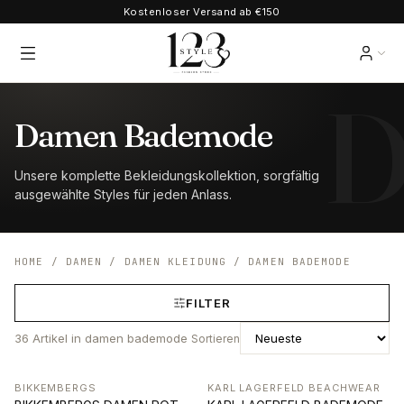
Kostenloser Versand ab €150
Damen Bademode
Unsere komplette Bekleidungskollektion, sorgfältig
ausgewählte Styles für jeden Anlass.
HOME
/
DAMEN
/
DAMEN KLEIDUNG
/
DAMEN BADEMODE
FILTER
36
Artikel
in damen bademode
Sortieren
BIKKEMBERGS
KARL LAGERFELD BEACHWEAR
-71%