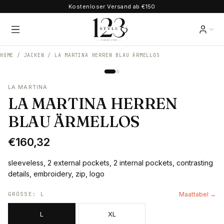
Kostenloser Versand ab €150
HOME /
JACKEN
/
LA MARTINA HERREN BLAU ÄRMELLOS
LA MARTINA
LA MARTINA HERREN
BLAU ÄRMELLOS
€160,32
sleeveless, 2 external pockets, 2 internal pockets, contrasting
details, embroidery, zip, logo
GRÖSSE
:
L
Maattabel →
L
XL